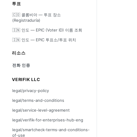
투표
🇨🇴 콜롬비아 — 투표 장소
(Registraduría)
🇮🇳 인도 — EPIC (Voter ID) 이름 조회
🇮🇳 인도 — EPIC 투표소/투표 위치
리소스
전화 인증
VERIFIK LLC
legal/privacy-policy
legal/terms-and-conditions
legal/service-level-agreement
legal/verifik-for-enterprises-hub-eng
legal/smartcheck-terms-and-conditions-
of-use