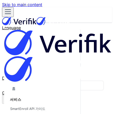
Skip to main content
Language
English
Español
Français
Português
한국어
日本語
中文
Docs
Blog
홈
GitHub
서비스
SmartEnroll API 가이드