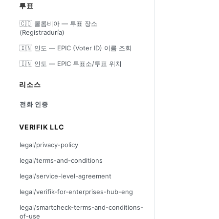
투표
🇨🇴 콜롬비아 — 투표 장소
(Registraduría)
🇮🇳 인도 — EPIC (Voter ID) 이름 조회
🇮🇳 인도 — EPIC 투표소/투표 위치
리소스
전화 인증
VERIFIK LLC
legal/privacy-policy
legal/terms-and-conditions
legal/service-level-agreement
legal/verifik-for-enterprises-hub-eng
legal/smartcheck-terms-and-conditions-
of-use