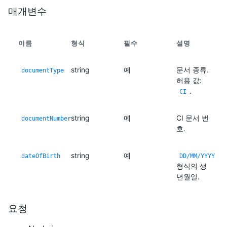
매개변수
이름
형식
필수
설명
string
예
문서 종류.
documentType
허용 값:
.
CI
string
예
CI 문서 번
documentNumber
호.
string
예
dateOfBirth
DD/MM/YYYY
형식의 생
년월일.
요청