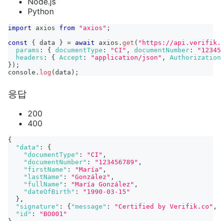
Node.js
Python
import
axios
from
"axios"
;
const
{
 data 
}
=
await
 axios
.
get
(
"https://api.verifik.
params
:
{
documentType
:
"CI"
,
documentNumber
:
"12345
headers
:
{
Accept
:
"application/json"
,
Authorization
}
)
;
console
.
log
(
data
)
;
응답
200
400
{
"data"
:
{
"documentType"
:
"CI"
,
"documentNumber"
:
"123456789"
,
"firstName"
:
"María"
,
"lastName"
:
"González"
,
"fullName"
:
"María González"
,
"dateOfBirth"
:
"1990-03-15"
}
,
"signature"
:
{
"message"
:
"Certified by Verifik.co"
,
"id"
:
"BO001"