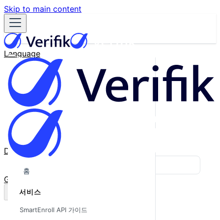
Skip to main content
Language
English
Español
Français
Português
한국어
日本語
中文
Docs
Blog
홈
GitHub
서비스
SmartEnroll API 가이드