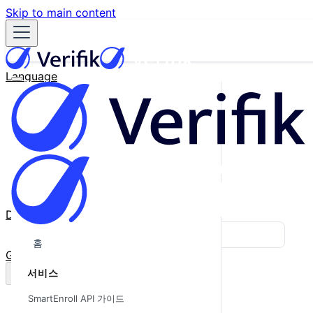
Skip to main content
Language
English
Español
Français
Português
한국어
日本語
中文
Docs
Blog
홈
GitHub
서비스
SmartEnroll API 가이드