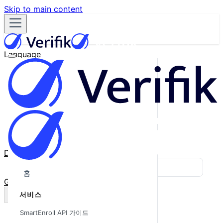
Skip to main content
Language
English
Español
Français
Português
한국어
日本語
中文
Docs
Blog
홈
GitHub
서비스
SmartEnroll API 가이드