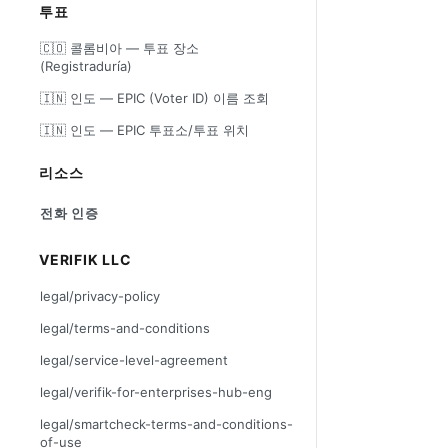
투표
🇨🇴 콜롬비아 — 투표 장소
(Registraduría)
🇮🇳 인도 — EPIC (Voter ID) 이름 조회
🇮🇳 인도 — EPIC 투표소/투표 위치
리소스
전화 인증
VERIFIK LLC
legal/privacy-policy
legal/terms-and-conditions
legal/service-level-agreement
legal/verifik-for-enterprises-hub-eng
legal/smartcheck-terms-and-conditions-
of-use