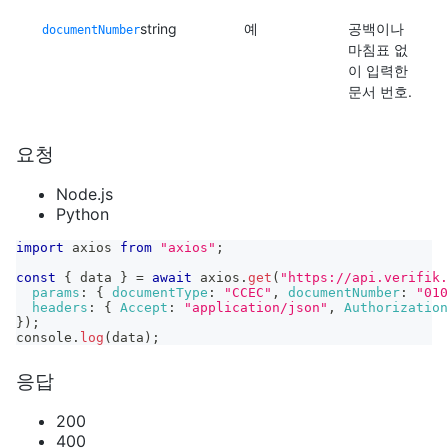
string
예
공백이나
documentNumber
마침표 없
이 입력한
문서 번호.
요청
Node.js
Python
import
axios
from
"axios"
;
const
{
 data 
}
=
await
 axios
.
get
(
"https://api.verifik.
params
:
{
documentType
:
"CCEC"
,
documentNumber
:
"010
headers
:
{
Accept
:
"application/json"
,
Authorization
}
)
;
console
.
log
(
data
)
;
응답
200
400