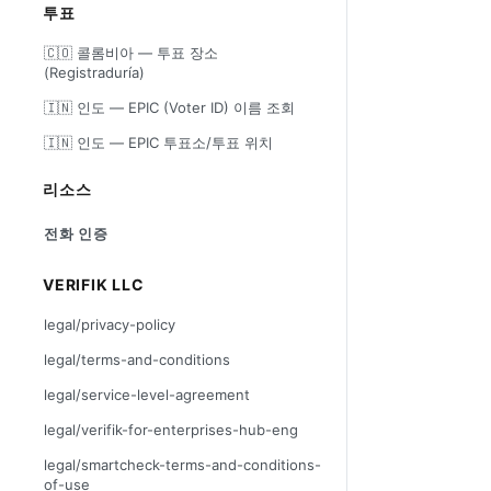
투표
🇨🇴 콜롬비아 — 투표 장소
(Registraduría)
🇮🇳 인도 — EPIC (Voter ID) 이름 조회
🇮🇳 인도 — EPIC 투표소/투표 위치
리소스
전화 인증
VERIFIK LLC
legal/privacy-policy
legal/terms-and-conditions
legal/service-level-agreement
legal/verifik-for-enterprises-hub-eng
legal/smartcheck-terms-and-conditions-
of-use