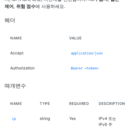
제어
,
위험 점수
에 사용하세요.
헤더
NAME
VALUE
Accept
application/json
Authorization
Bearer <token>
매개변수
NAME
TYPE
REQUIRED
DESCRIPTION
string
Yes
IPv4 또는
ip
IPv6 주