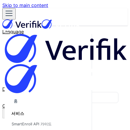
Skip to main content
Language
English
Español
Français
Português
한국어
日本語
中文
Docs
Blog
홈
GitHub
서비스
SmartEnroll API 가이드