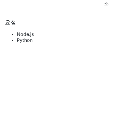
소.
요청
Node.js
Python
import
axios
from
"axios"
;
const
{
 data 
}
=
await
 axios
.
get
(
"https://api.verifik.
params
:
{
ip
:
"8.8.8.8"
}
,
headers
:
{
Accept
:
"application/json"
,
Authorization
:
`
Bearer 
${
process
.
env
.
VERIFIK_TOKEN
}
,
}
)
;
console
.
log
(
data
)
;
응답
200
404
{