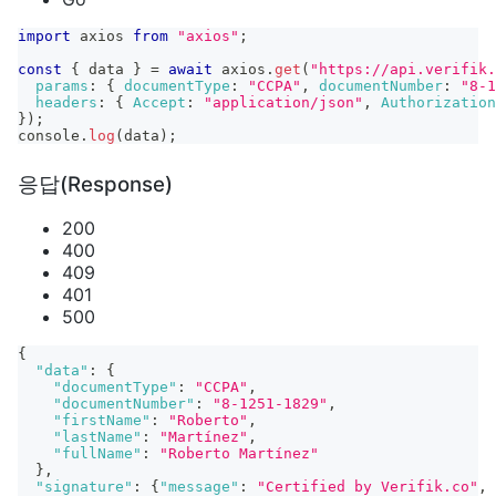
import
axios
from
"axios"
;
const
{
 data 
}
=
await
 axios
.
get
(
"https://api.verifik.
params
:
{
documentType
:
"CCPA"
,
documentNumber
:
"8-1
headers
:
{
Accept
:
"application/json"
,
Authorization
}
)
;
console
.
log
(
data
)
;
응답(Response)
200
400
409
401
500
{
"data"
:
{
"documentType"
:
"CCPA"
,
"documentNumber"
:
"8-1251-1829"
,
"firstName"
:
"Roberto"
,
"lastName"
:
"Martínez"
,
"fullName"
:
"Roberto Martínez"
}
,
"signature"
:
{
"message"
:
"Certified by Verifik.co"
,