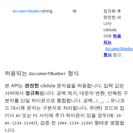
string
예
정규화 후
documentNumber
완전한 파
나마
cédula.
아래
허용
되는
documentNumbe
형식
참고.
허용되는
형식
documentNumber
본 API는
완전한
cédula 문자열을 허용합니다. 입력 값은
서버에서
정규화
됩니다. 공백 제거, 대문자 변환, 반복된 구
분자를 단일 하이픈으로 통합합니다. 공백,
,
,
, 유니코
/
_
.
드 대시류 문자는 구분자로 처리됩니다. 주(州) 코드와 접
미사
또는
사이에 추가 하이픈이 있을 경우(예:
AV
PI
10-
), 검증 전
형태로 병합됩
AV-1234-12345
10AV-1234-12345
니다.