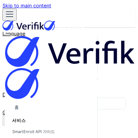
Skip to main content
Language
English
Español
Français
Português
한국어
日本語
中文
Docs
Blog
홈
GitHub
서비스
SmartEnroll API 가이드