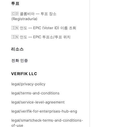
투표
🇨🇴 콜롬비아 — 투표 장소
(Registraduría)
🇮🇳 인도 — EPIC (Voter ID) 이름 조회
🇮🇳 인도 — EPIC 투표소/투표 위치
리소스
전화 인증
VERIFIK LLC
legal/privacy-policy
legal/terms-and-conditions
legal/service-level-agreement
legal/verifik-for-enterprises-hub-eng
legal/smartcheck-terms-and-conditions-
of-use