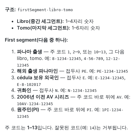
구조:
firstSegment-libro-tomo
Libro(중간 세그먼트):
1–4자리 숫자
Tomo(마지막 세그먼트):
1–6자리 숫자
First segment(다음 중 하나):
파나마 출생
— 주 코드
,
–
, 또는
–
, 그 다음
1
2
9
10
13
libro, tomo. 예:
,
,
8-1234-12345
4-56-789
12-12-
12345
해외 출생 파나마인
— 접두사
. 예:
PE
PE-1234-12345
cédula 보유 외국인
— 접두사
. 예:
,
E
E-1234-12345
E-8-102017
귀화인
— 접두사
. 예:
N
N-1234-12345
2006년 이전 AV 시리즈
— 주 코드 바로 뒤에
. 예:
AV
10AV-1234-12345
원주민(PI)
— 주 코드 바로 뒤에
. 예:
PI
1PI-1234-
12345
주 코드는
1–13
입니다. 잘못된 코드(예:
)는 거부됩니다.
14