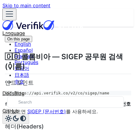
Skip to main content
Language
On this page
English
Español
🇨🇴 콜롬비아 — SIGEP 공무원 검색
Français
Português
(이름)
한국어
日本語
中文
엔드포인트
Docs
Blog
GET https://api.verifik.co/v2/co/sigep/name
쿼리로 SIGEP 디렉터리를 검색합니다.
문서 번호
fullName
GitHub
가 있으면
SIGEP (문서번호)
를 사용하세요.
헤더(Headers)