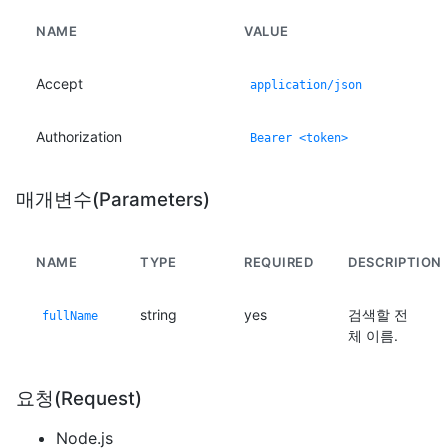
NAME
VALUE
Accept
application/json
Authorization
Bearer <token>
매개변수(Parameters)
NAME
TYPE
REQUIRED
DESCRIPTION
string
yes
검색할 전
fullName
체 이름.
요청(Request)
Node.js