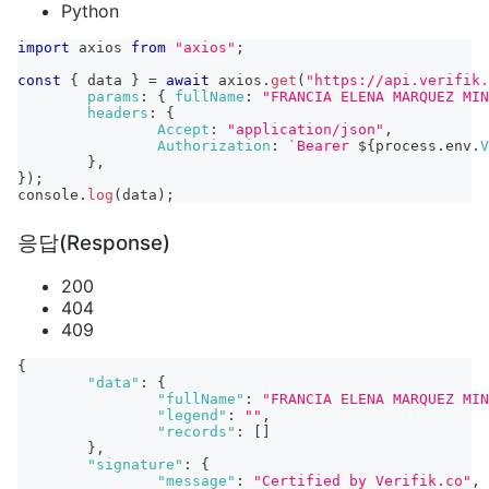
Python
import
axios
from
"axios"
;
const
{
 data 
}
=
await
 axios
.
get
(
"https://api.verifik.
params
:
{
fullName
:
"FRANCIA ELENA MARQUEZ MIN
headers
:
{
Accept
:
"application/json"
,
Authorization
:
`
Bearer 
${
process
.
env
.
V
}
,
}
)
;
console
.
log
(
data
)
;
응답(Response)
200
404
409
{
"data"
:
{
"fullName"
:
"FRANCIA ELENA MARQUEZ MIN
"legend"
:
""
,
"records"
:
[
]
}
,
"signature"
:
{
"message"
:
"Certified by Verifik.co"
,