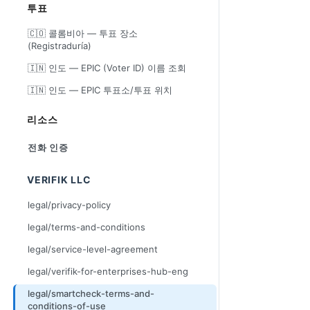
투표
🇨🇴 콜롬비아 — 투표 장소
(Registraduría)
🇮🇳 인도 — EPIC (Voter ID) 이름 조회
🇮🇳 인도 — EPIC 투표소/투표 위치
리소스
전화 인증
VERIFIK LLC
legal/privacy-policy
legal/terms-and-conditions
legal/service-level-agreement
legal/verifik-for-enterprises-hub-eng
legal/smartcheck-terms-and-
conditions-of-use