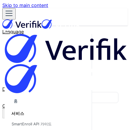
Skip to main content
Language
English
Español
Français
Português
한국어
日本語
中文
Docs
Blog
홈
GitHub
서비스
SmartEnroll API 가이드