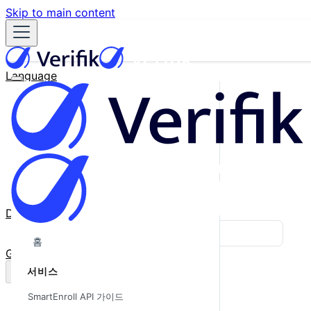
Skip to main content
Language
English
Español
Français
Português
한국어
日本語
中文
Docs
Blog
홈
GitHub
서비스
SmartEnroll API 가이드