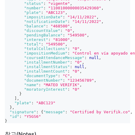
"status"
:
"vigente"
,
"number"
:
"11001000000035429360"
,
"plate"
:
"ABC123"
,
"impositionDate"
:
"14/11/2022"
,
"notificationDate"
:
"14/11/2022"
,
"balance"
:
"468500"
,
"discountValue"
:
"0"
,
"pendingBalance"
:
"549500"
,
"interest"
:
"81000"
,
"total"
:
"549500"
,
"totalCollections"
:
"0"
,
"impositionMedium"
:
"Control en vía apoyado en
"courseAttendanceMessage"
:
null
,
"installmentNumber"
:
"0"
,
"installmentStatus"
:
null
,
"installmentCount"
:
"0"
,
"documentType"
:
"C"
,
"documentNumber"
:
"123456789"
,
"name"
:
"MATEO VERIFIK"
,
"moratoryInterest"
:
"0"
}
]
,
"plate"
:
"ABC123"
}
,
"signature"
:
{
"message"
:
"Certified by Verifik.co"
,
"id"
:
"Y5GS6"
}
참고(Notes)