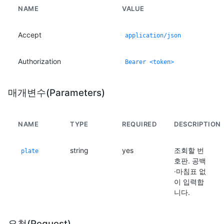
NAME
VALUE
Accept
application/json
Authorization
Bearer <token>
매개변수(Parameters)
NAME
TYPE
REQUIRED
DESCRIPTION
string
yes
조회할 번
plate
호판. 공백
·마침표 없
이 입력합
니다.
요청(Request)