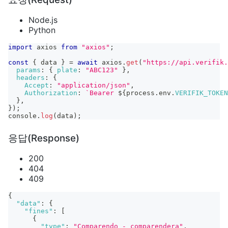
Node.js
Python
import
axios
from
"axios"
;
const
{
 data 
}
=
await
 axios
.
get
(
"https://api.verifik.
params
:
{
plate
:
"ABC123"
}
,
headers
:
{
Accept
:
"application/json"
,
Authorization
:
`
Bearer 
${
process
.
env
.
VERIFIK_TOKEN
}
,
}
)
;
console
.
log
(
data
)
;
응답(Response)
200
404
409
{
"data"
:
{
"fines"
:
[
{
"type"
:
"Comparendo - comparendera"
,