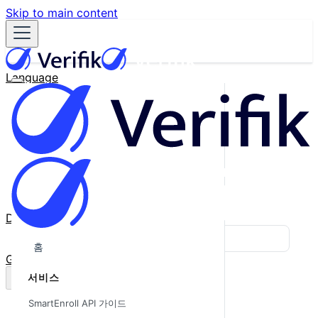
Skip to main content
Language
English
Español
Français
Português
한국어
日本語
中文
Docs
Blog
홈
GitHub
서비스
SmartEnroll API 가이드