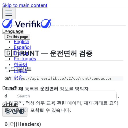
Skip to main content
Language
On this page
English
Español
🇨🇴 RUNT — 운전면허 검증
Français
Português
한국어
엔드포인트
日本語
中文
GET https://api.verifik.co/v2/co/runt/conductor
Docs
Blog
RUNT
에 등록된
운전면허
정보를 명의자
·
로 조회합니다. 면허 상태,
documentType
documentNumber
카테고리, 적성·의무 교육 관련 데이터, 제재·과태료 요약
GitHub
등이 응답에 포함될 수 있습니다.
헤더(Headers)