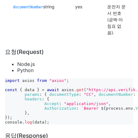
string
yes
운전자 문
documentNumber
서 번호
(공백·마
침표 없
음).
요청(Request)
Node.js
Python
import
axios
from
"axios"
;
const
{
 data 
}
=
await
 axios
.
get
(
"https://api.verifik.
params
:
{
documentType
:
"CC"
,
documentNumber
:
headers
:
{
Accept
:
"application/json"
,
Authorization
:
`
Bearer 
${
process
.
env
.
V
}
,
}
)
;
console
.
log
(
data
)
;
응답(Response)