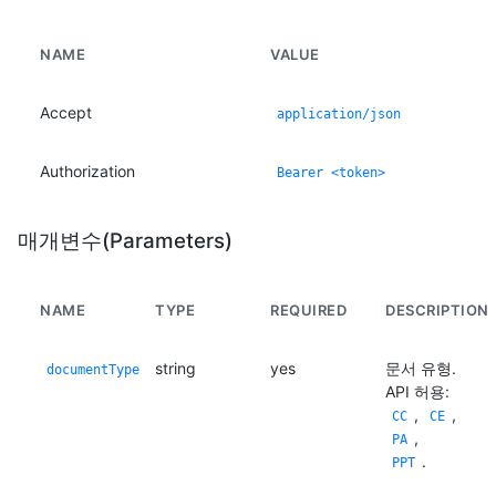
NAME
VALUE
Accept
application/json
Authorization
Bearer <token>
매개변수(Parameters)
NAME
TYPE
REQUIRED
DESCRIPTION
string
yes
문서 유형.
documentType
API 허용:
,
,
CC
CE
,
PA
.
PPT