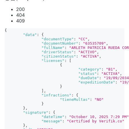
200
404
409
{
"data"
:
{
"documentType"
:
"CC"
,
"documentNumber"
:
"63535709"
,
"fullName"
:
"ARLETH PATRICIA RUEDA COR
"driverStatus"
:
"ACTIVO"
,
"citizenStatus"
:
"ACTIVA"
,
"licenses"
:
[
{
"category"
:
"B1"
,
"status"
:
"ACTIVA"
,
"dueDate"
:
"19/09/2034
"expeditionDate"
:
"19/
}
]
,
"infractions"
:
{
"tieneMultas"
:
"NO"
}
}
,
"signature"
:
{
"dateTime"
:
"October 10, 2025 7:29 PM"
"message"
:
"Certified by Verifik.co"
}
,