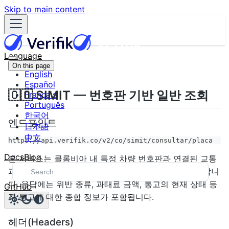
Skip to main content
Language
On this page
English
Español
🇨🇴 SIMIT — 번호판 기반 일반 조회
Français
Português
한국어
엔드포인트
日本語
中文
https://api.verifik.co/v2/co/simit/consultar/placa
Docs
Blog
본 서비스는 콜롬비아 내 특정 차량 번호판과 연결된 교통
과태료 및 통고에 대한 상세 정보를 조회할 수 있도록 합니
다. 응답에는 위반 종류, 과태료 금액, 통고의 현재 상태 등
GitHub
각 통고에 대한 종합 정보가 포함됩니다.
헤더(Headers)