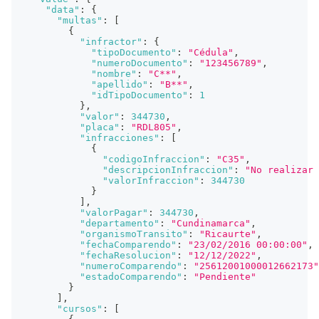
"data"
:
{
"multas"
:
[
{
"infractor"
:
{
"tipoDocumento"
:
"Cédula"
,
"numeroDocumento"
:
"123456789"
,
"nombre"
:
"C**"
,
"apellido"
:
"B**"
,
"idTipoDocumento"
:
1
}
,
"valor"
:
344730
,
"placa"
:
"RDL805"
,
"infracciones"
:
[
{
"codigoInfraccion"
:
"C35"
,
"descripcionInfraccion"
:
"No realizar 
"valorInfraccion"
:
344730
}
]
,
"valorPagar"
:
344730
,
"departamento"
:
"Cundinamarca"
,
"organismoTransito"
:
"Ricaurte"
,
"fechaComparendo"
:
"23/02/2016 00:00:00"
,
"fechaResolucion"
:
"12/12/2022"
,
"numeroComparendo"
:
"25612001000012662173"
"estadoComparendo"
:
"Pendiente"
}
]
,
"cursos"
:
[