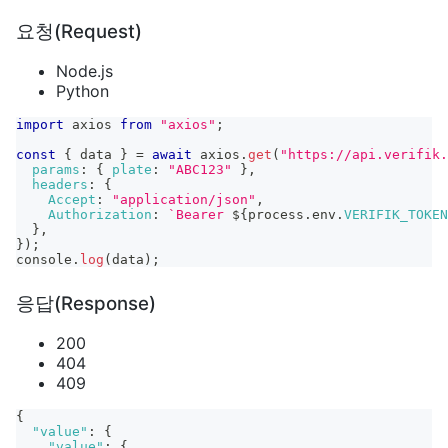
요청(Request)
Node.js
Python
import
axios
from
"axios"
;
const
{
 data 
}
=
await
 axios
.
get
(
"https://api.verifik.
params
:
{
plate
:
"ABC123"
}
,
headers
:
{
Accept
:
"application/json"
,
Authorization
:
`
Bearer 
${
process
.
env
.
VERIFIK_TOKEN
}
,
}
)
;
console
.
log
(
data
)
;
응답(Response)
200
404
409
{
"value"
:
{
"value"
:
{