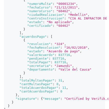
{
"numeroMulta"
:
"00001234"
,
"fechaCurso"
:
"21/12/2011"
,
"numeroCurso"
:
"60462"
,
"ciudadRealizacion"
:
"Medellin"
,
"centroInstruccion"
:
"CIA AL INFRACTOR DE 
"estado"
:
"No aplicado"
,
"certificado"
:
"60462"
}
]
,
"acuerdosPago"
:
[
{
"resolucion"
:
"324"
,
"fechaResolucion"
:
"16/02/2018"
,
"estado"
:
"Acuerdo de pago"
,
"valorAcuerdo"
:
837716
,
"pendiente"
:
837716
,
"totalPagar"
:
837716
,
"secretaria"
:
"Jamundi"
,
"departamento"
:
"Valle del Cauca"
}
]
,
"totalMultasPagar"
:
31
,
"cantMultasPagar"
:
0
,
"totalAcuerdosPagar"
:
11
,
"cantAcuerdosPagar"
:
0
}
,
"signature"
:
{
"message"
:
"Certified by Verifik.c
}
}