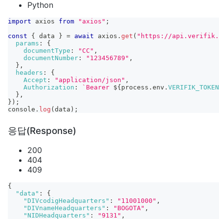
Python
import
axios
from
"axios"
;
const
{
 data 
}
=
await
 axios
.
get
(
"https://api.verifik.
params
:
{
documentType
:
"CC"
,
documentNumber
:
"123456789"
,
}
,
headers
:
{
Accept
:
"application/json"
,
Authorization
:
`
Bearer 
${
process
.
env
.
VERIFIK_TOKEN
}
,
}
)
;
console
.
log
(
data
)
;
응답(Response)
200
404
409
{
"data"
:
{
"DIVcodigHeadquarters"
:
"11001000"
,
"DIVnameHeadquarters"
:
"BOGOTA"
,
"NIDHeadquarters"
:
"9131"
,