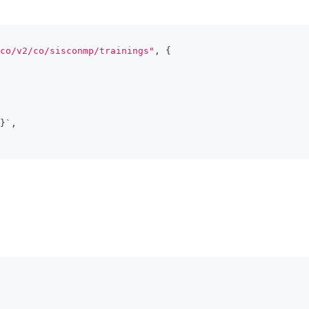
co/v2/co/sisconmp/trainings"
,
{
}
`
,