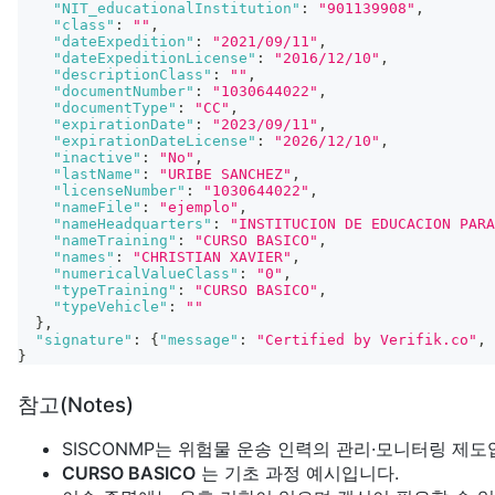
"NIT_educationalInstitution"
:
"901139908"
,
"class"
:
""
,
"dateExpedition"
:
"2021/09/11"
,
"dateExpeditionLicense"
:
"2016/12/10"
,
"descriptionClass"
:
""
,
"documentNumber"
:
"1030644022"
,
"documentType"
:
"CC"
,
"expirationDate"
:
"2023/09/11"
,
"expirationDateLicense"
:
"2026/12/10"
,
"inactive"
:
"No"
,
"lastName"
:
"URIBE SANCHEZ"
,
"licenseNumber"
:
"1030644022"
,
"nameFile"
:
"ejemplo"
,
"nameHeadquarters"
:
"INSTITUCION DE EDUCACION PARA
"nameTraining"
:
"CURSO BASICO"
,
"names"
:
"CHRISTIAN XAVIER"
,
"numericalValueClass"
:
"0"
,
"typeTraining"
:
"CURSO BASICO"
,
"typeVehicle"
:
""
}
,
"signature"
:
{
"message"
:
"Certified by Verifik.co"
,
}
참고(Notes)
SISCONMP는 위험물 운송 인력의 관리·모니터링 제도
CURSO BASICO
는 기초 과정 예시입니다.