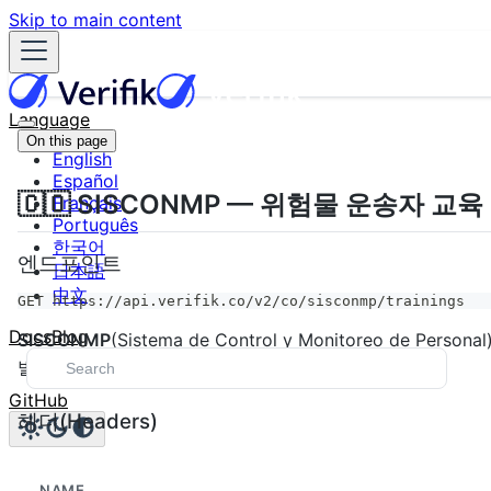
Skip to main content
Language
On this page
English
Español
🇨🇴 SISCONMP — 위험물 운송자 교육
Français
Português
한국어
엔드포인트
日本語
中文
GET https://api.verifik.co/v2/co/sisconmp/trainings
Docs
Blog
SISCONMP
(Sistema de Control y Monitoreo de Pe
발급·만료·자격 상태 등을 조회합니다.
GitHub
헤더(Headers)
NAME