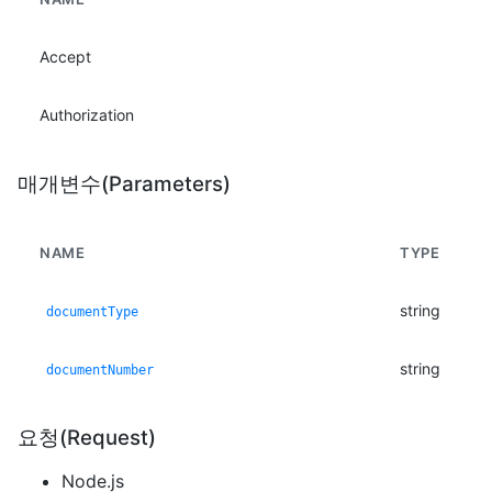
Accept
Authorization
매개변수(Parameters)
NAME
TYPE
string
documentType
string
documentNumber
요청(Request)
Node.js