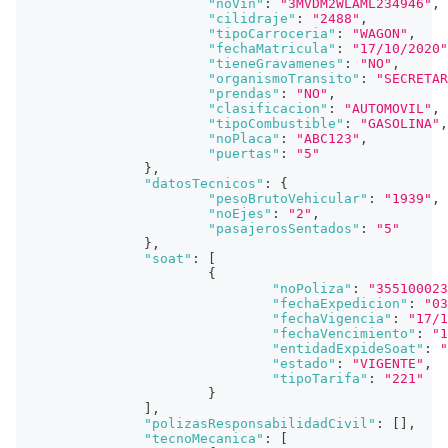
"noVin"
:
"3MVDM2WLAML234946"
,
"cilidraje"
:
"2488"
,
"tipoCarroceria"
:
"WAGON"
,
"fechaMatricula"
:
"17/10/2020"
"tieneGravamenes"
:
"NO"
,
"organismoTransito"
:
"SECRETAR
"prendas"
:
"NO"
,
"clasificacion"
:
"AUTOMOVIL"
,
"tipoCombustible"
:
"GASOLINA"
,
"noPlaca"
:
"ABC123"
,
"puertas"
:
"5"
}
,
"datosTecnicos"
:
{
"pesoBrutoVehicular"
:
"1939"
,
"noEjes"
:
"2"
,
"pasajerosSentados"
:
"5"
}
,
"soat"
:
[
{
"noPoliza"
:
"355100023
"fechaExpedicion"
:
"03
"fechaVigencia"
:
"17/1
"fechaVencimiento"
:
"1
"entidadExpideSoat"
:
"
"estado"
:
"VIGENTE"
,
"tipoTarifa"
:
"221"
}
]
,
"polizasResponsabilidadCivil"
:
[
]
,
"tecnoMecanica"
:
[