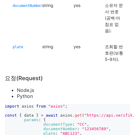
string
yes
소유자 문
documentNumber
서 번호
(공백·마
침표 없
음).
string
yes
조회할 번
plate
호판(보통
5–9자).
요청(Request)
Node.js
Python
import
axios
from
"axios"
;
const
{
 data 
}
=
await
 axios
.
get
(
"https://api.verifik.
params
:
{
documentType
:
"CC"
,
documentNumber
:
"123456789"
,
plate
:
"ABC123"
,