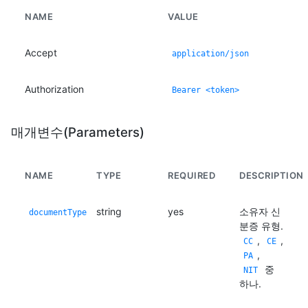
NAME
VALUE
Accept
application/json
Authorization
Bearer <token>
매개변수(Parameters)
NAME
TYPE
REQUIRED
DESCRIPTION
string
yes
소유자 신
documentType
분증 유형.
,
,
CC
CE
,
PA
중
NIT
하나.