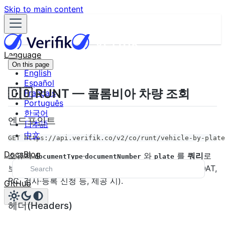
Skip to main content
Language
On this page
English
Español
🇨🇴 RUNT — 콜롬비아 차량 조회
Français
Português
한국어
엔드포인트
日本語
中文
GET https://api.verifik.co/v2/co/runt/vehicle-by-plate
Docs
Blog
소유자
·
와
를
쿼리
로
documentType
documentNumber
plate
보내
RUNT
의
전체 이력·기술 보고서
를 조회합니다(SOAT,
RC, 검사·등록 신청 등, 제공 시).
GitHub
헤더(Headers)