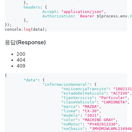
}
,
headers
:
{
Accept
:
"application/json"
,
Authorization
:
`
Bearer 
${
process
.
env
.
V
}
,
}
)
;
console
.
log
(
data
)
;
응답(Response)
200
404
409
{
"data"
:
{
"informacionGeneral"
:
{
"noLicenciaTransito"
:
"1002131
"estadoDelVehiculo"
:
"ACTIVO"
,
"tipoServicio"
:
"Particular"
,
"claseVehiculo"
:
"CAMIONETA"
,
"marca"
:
"MAZDA"
,
"linea"
:
"CX-30"
,
"modelo"
:
"2021"
,
"color"
:
"MACHINE GRAY"
,
"noMotor"
:
"PY402912330"
,
"noChasis"
:
"3MVDM2WLAML234946