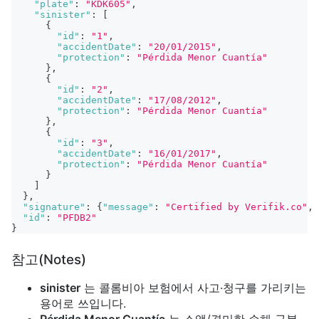
"plate"
:
"KDK605"
,
"sinister"
:
[
{
"id"
:
"1"
,
"accidentDate"
:
"20/01/2015"
,
"protection"
:
"Pérdida Menor Cuantía"
}
,
{
"id"
:
"2"
,
"accidentDate"
:
"17/08/2012"
,
"protection"
:
"Pérdida Menor Cuantía"
}
,
{
"id"
:
"3"
,
"accidentDate"
:
"16/01/2017"
,
"protection"
:
"Pérdida Menor Cuantía"
}
]
}
,
"signature"
:
{
"message"
:
"Certified by Verifik.co"
,
"id"
:
"PFDB2"
}
참고(Notes)
sinister
는 콜롬비아 보험에서 사고·청구를 가리키는
용어로 쓰입니다.