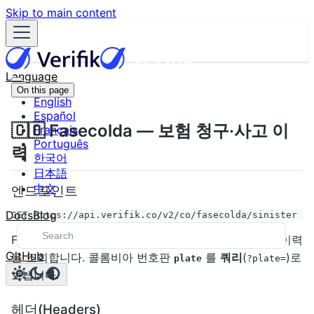
Skip to main content
Language
On this page
English
Español
🇨🇴 Fasecolda — 보험 청구·사고 이
Français
Português
력
한국어
日本語
中文
엔드포인트
Docs
Blog
GET https://api.verifik.co/v2/co/fasecolda/sinister
Fasecolda 기록에서 차량의 보험
사고·청구(sinister)
이력
GitHub
을 조회합니다. 콜롬비아 번호판
를
쿼리
(
)로
plate
?plate=
보냅니다.
헤더(Headers)