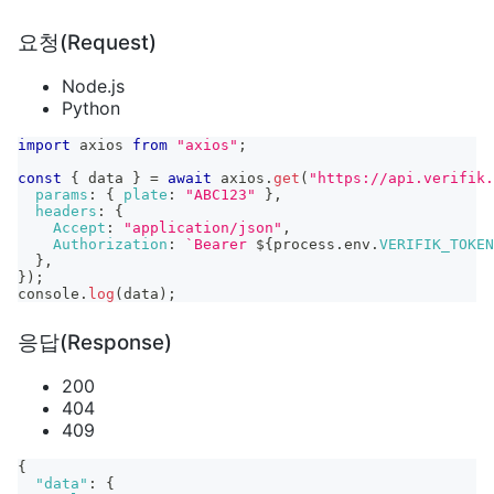
요청(Request)
Node.js
Python
import
axios
from
"axios"
;
const
{
 data 
}
=
await
 axios
.
get
(
"https://api.verifik.
params
:
{
plate
:
"ABC123"
}
,
headers
:
{
Accept
:
"application/json"
,
Authorization
:
`
Bearer 
${
process
.
env
.
VERIFIK_TOKEN
}
,
}
)
;
console
.
log
(
data
)
;
응답(Response)
200
404
409
{
"data"
:
{