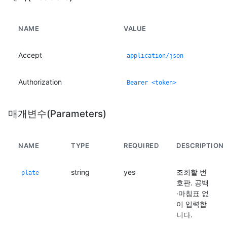
NAME
VALUE
Accept
application/json
Authorization
Bearer <token>
매개변수(Parameters)
NAME
TYPE
REQUIRED
DESCRIPTION
string
yes
조회할 번
plate
호판. 공백
·마침표 없
이 입력합
니다.