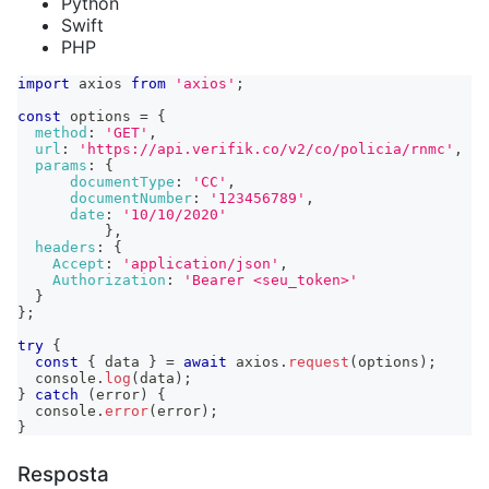
Python
Swift
PHP
import
axios
from
'axios'
;
const
 options 
=
{
method
:
'GET'
,
url
:
'https://api.verifik.co/v2/co/policia/rnmc'
,
params
:
{
documentType
:
'CC'
,
documentNumber
:
'123456789'
,
date
:
'10/10/2020'
}
,
headers
:
{
Accept
:
'application/json'
,
Authorization
:
'Bearer <seu_token>'
}
}
;
try
{
const
{
 data 
}
=
await
 axios
.
request
(
options
)
;
console
.
log
(
data
)
;
}
catch
(
error
)
{
console
.
error
(
error
)
;
}
Resposta