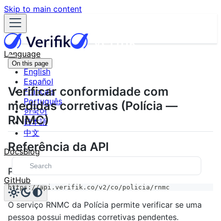
Skip to main content
Language
On this page
English
Español
Verificar conformidade com
Français
Português
medidas corretivas (Polícia —
한국어
RNMC)
日本語
中文
Referência da API
Docs
Blog
Ponto de acesso
GitHub
https://api.verifik.co/v2/co/policia/rnmc
O serviço RNMC da Polícia permite verificar se uma
pessoa possui medidas corretivas pendentes.