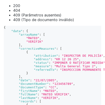
200
404
409 (Parâmetros ausentes)
409 (Tipo de documento inválido)
{
"data"
:
{
"arrayName"
:
[
"MATEO"
,
"VERIFIK"
]
,
"correctiveMeasures"
:
[
{
"attribution"
:
"INSPECTOR DE POLICÍA"
,
"address"
:
"KR 12 26 25"
,
"status"
:
"IMPONER O RATIFICAR MEDIDA"
"measure"
:
"Multa General Tipo 2"
,
"referredTo"
:
"INSPECCION PERMANENTE T
}
]
,
"date"
:
"22/07/2005"
,
"documentNumber"
:
"123456789"
,
"documentType"
:
"CC"
,
"firstName"
:
"MATEO"
,
"fullName"
:
"MATEO VERIFIK"
,
"lastName"
:
"VERIFIK"
,
"records"
:
[
{