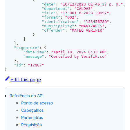
"date"
:
"16/12/2023 01:46:37 p. m."
,
"department"
:
"CALDAS"
,
"file"
:
"17-001-6-2023-20697"
,
"format"
:
"002"
,
"identification"
:
"123456789"
,
"municipality"
:
"MANIZALES"
,
"offender"
:
"MATEO VERIFIK"
}
]
}
,
"signature"
:
{
"dateTime"
:
"April 18, 2024 6:33 PM"
,
"message"
:
"Certified by Verifik.co"
}
,
"id"
:
"12NC7"
}
Edit this page
Referência da API
Ponto de acesso
Cabeçalhos
Parâmetros
Requisição