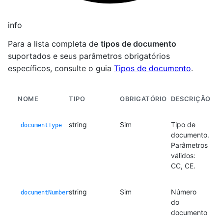
info
Para a lista completa de
tipos de documento
suportados e seus parâmetros obrigatórios
específicos, consulte o guia
Tipos de documento
.
NOME
TIPO
OBRIGATÓRIO
DESCRIÇÃO
string
Sim
Tipo de
documentType
documento.
Parâmetros
válidos:
CC, CE.
string
Sim
Número
documentNumber
do
documento