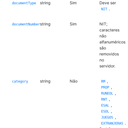
string
Sim
Deve ser
documentType
.
NIT
string
Sim
NIT;
documentNumber
caracteres
não
alfanuméricos
são
removidos
no
servidor.
string
Não
,
category
RM
,
PROP
,
RUNEOL
,
RNT
,
ESAL
,
ESOL
,
JUEGOS
.
EXTRANJERAS