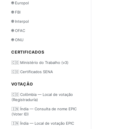
🌐 Europol
🌐 FBI
🌐 Interpol
🌐 OFAC
🌐 ONU
CERTIFICADOS
🇨🇴 Ministério do Trabalho (v3)
🇨🇴 Certificados SENA
VOTAÇÃO
🇨🇴 Colômbia — Local de votação
(Registraduría)
🇮🇳 Índia — Consulta de nome EPIC
(Voter ID)
🇮🇳 Índia — Local de votação EPIC