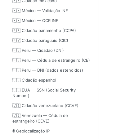
🇲🇽 Cidadão mexicano
🇲🇽 México — Validação INE
🇲🇽 México — OCR INE
🇵🇦 Cidadão panamenho (CCPA)
🇵🇾 Cidadão paraguaio (CIC)
🇵🇪 Peru — Cidadão (DNI)
🇵🇪 Peru — Cédula de estrangeiro (CE)
🇵🇪 Peru — DNI (dados estendidos)
🇪🇸 Cidadão espanhol
🇺🇸 EUA — SSN (Social Security
Number)
🇻🇪 Cidadão venezuelano (CCVE)
🇻🇪 Venezuela — Cédula de
estrangeiro (CEVE)
🌐 Geolocalização IP