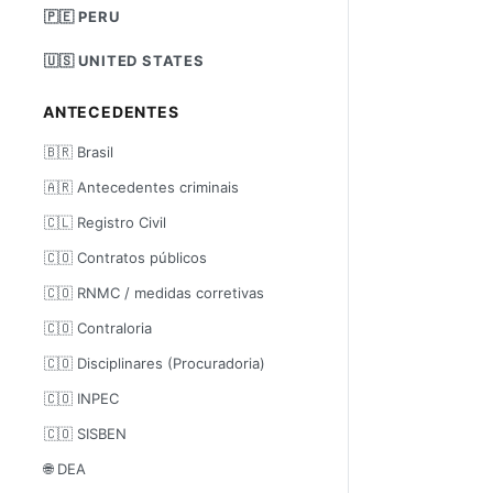
🇵🇪 PERU
🇺🇸 UNITED STATES
ANTECEDENTES
🇧🇷 Brasil
🇦🇷 Antecedentes criminais
🇨🇱 Registro Civil
🇨🇴 Contratos públicos
🇨🇴 RNMC / medidas corretivas
🇨🇴 Contraloria
🇨🇴 Disciplinares (Procuradoria)
🇨🇴 INPEC
🇨🇴 SISBEN
🌐 DEA