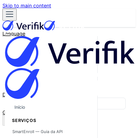
Skip to main content
Language
English
Español
Français
Português
한국어
日本語
中文
Docs
Blog
Início
GitHub
SERVIÇOS
SmartEnroll — Guia da API