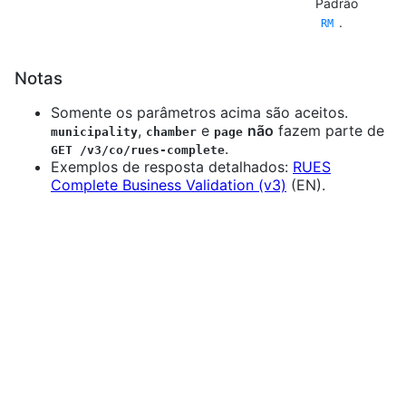
Padrão
.
RM
Notas
Somente os parâmetros acima são aceitos.
,
e
não
fazem parte de
municipality
chamber
page
.
GET /v3/co/rues-complete
Exemplos de resposta detalhados:
RUES
Complete Business Validation (v3)
(EN).
Solicitação
JavaScript
Python
import
axios
from
"axios"
;
const
{
 data 
}
=
await
 axios
.
get
(
"https://api.verifik.
params
:
{
documentType
:
"NIT"
,
documentNumber
:
"1121329661"
,
category
:
"RM"
,
}
,