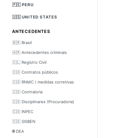
🇵🇪 PERU
🇺🇸 UNITED STATES
ANTECEDENTES
🇧🇷 Brasil
🇦🇷 Antecedentes criminais
🇨🇱 Registro Civil
🇨🇴 Contratos públicos
🇨🇴 RNMC / medidas corretivas
🇨🇴 Contraloria
🇨🇴 Disciplinares (Procuradoria)
🇨🇴 INPEC
🇨🇴 SISBEN
🌐 DEA