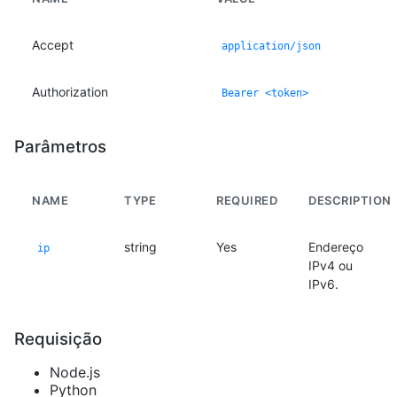
Accept
application/json
Authorization
Bearer <token>
Parâmetros
NAME
TYPE
REQUIRED
DESCRIPTION
string
Yes
Endereço
ip
IPv4 ou
IPv6.
Requisição
Node.js
Python