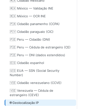
🇲🇽 Cidadão mexicano
🇲🇽 México — Validação INE
🇲🇽 México — OCR INE
🇵🇦 Cidadão panamenho (CCPA)
🇵🇾 Cidadão paraguaio (CIC)
🇵🇪 Peru — Cidadão (DNI)
🇵🇪 Peru — Cédula de estrangeiro (CE)
🇵🇪 Peru — DNI (dados estendidos)
🇪🇸 Cidadão espanhol
🇺🇸 EUA — SSN (Social Security
Number)
🇻🇪 Cidadão venezuelano (CCVE)
🇻🇪 Venezuela — Cédula de
estrangeiro (CEVE)
🌐 Geolocalização IP