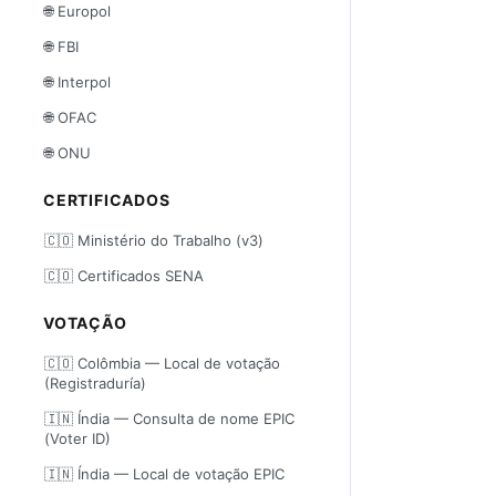
🌐 Europol
🌐 FBI
🌐 Interpol
🌐 OFAC
🌐 ONU
CERTIFICADOS
🇨🇴 Ministério do Trabalho (v3)
🇨🇴 Certificados SENA
VOTAÇÃO
🇨🇴 Colômbia — Local de votação
(Registraduría)
🇮🇳 Índia — Consulta de nome EPIC
(Voter ID)
🇮🇳 Índia — Local de votação EPIC