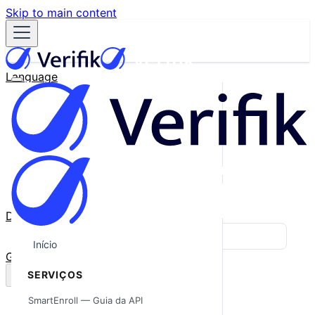
Skip to main content
Language
English
Español
Français
Português
한국어
日本語
中文
Docs
Blog
Início
GitHub
SERVIÇOS
SmartEnroll — Guia da API