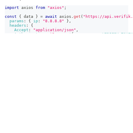
import
axios
from
"axios"
;
const
{
 data 
}
=
await
 axios
.
get
(
"https://api.verifik.
params
:
{
ip
:
"8.8.8.8"
}
,
headers
:
{
Accept
:
"application/json"
,
Authorization
:
`
Bearer 
${
process
.
env
.
VERIFIK_TOKEN
}
,
}
)
;
console
.
log
(
data
)
;
Resposta
200
404
{
"data"
:
{
"country"
:
"United States"
,
"countryCode"
:
"US"
,
"city"
:
"Mountain View"
,
"isp"
:
"Google LLC"
}
,
"signature"
:
{
"message"
:
"Certified by Verifik.co"
}