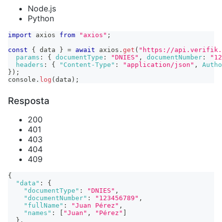
Node.js
Python
import
axios
from
"axios"
;
const
{
 data 
}
=
await
 axios
.
get
(
"https://api.verifik.
params
:
{
documentType
:
"DNIES"
,
documentNumber
:
"12
headers
:
{
"Content-Type"
:
"application/json"
,
Autho
}
)
;
console
.
log
(
data
)
;
Resposta
200
401
403
404
409
{
"data"
:
{
"documentType"
:
"DNIES"
,
"documentNumber"
:
"123456789"
,
"fullName"
:
"Juan Pérez"
,
"names"
:
[
"Juan"
,
"Pérez"
]
}
,