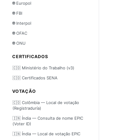
🌐 Europol
🌐 FBI
🌐 Interpol
🌐 OFAC
🌐 ONU
CERTIFICADOS
🇨🇴 Ministério do Trabalho (v3)
🇨🇴 Certificados SENA
VOTAÇÃO
🇨🇴 Colômbia — Local de votação
(Registraduría)
🇮🇳 Índia — Consulta de nome EPIC
(Voter ID)
🇮🇳 Índia — Local de votação EPIC