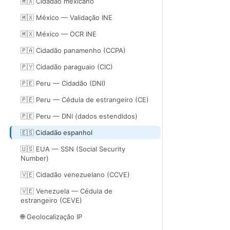
🇲🇽 Cidadão mexicano
🇲🇽 México — Validação INE
🇲🇽 México — OCR INE
🇵🇦 Cidadão panamenho (CCPA)
🇵🇾 Cidadão paraguaio (CIC)
🇵🇪 Peru — Cidadão (DNI)
🇵🇪 Peru — Cédula de estrangeiro (CE)
🇵🇪 Peru — DNI (dados estendidos)
🇪🇸 Cidadão espanhol
🇺🇸 EUA — SSN (Social Security
Number)
🇻🇪 Cidadão venezuelano (CCVE)
🇻🇪 Venezuela — Cédula de
estrangeiro (CEVE)
🌐 Geolocalização IP