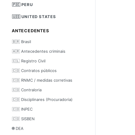
🇵🇪 PERU
🇺🇸 UNITED STATES
ANTECEDENTES
🇧🇷 Brasil
🇦🇷 Antecedentes criminais
🇨🇱 Registro Civil
🇨🇴 Contratos públicos
🇨🇴 RNMC / medidas corretivas
🇨🇴 Contraloria
🇨🇴 Disciplinares (Procuradoria)
🇨🇴 INPEC
🇨🇴 SISBEN
🌐 DEA