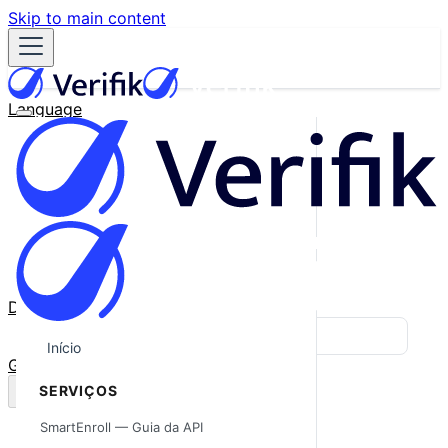
Skip to main content
Language
English
Español
Français
Português
한국어
日本語
中文
Docs
Blog
Início
GitHub
SERVIÇOS
SmartEnroll — Guia da API