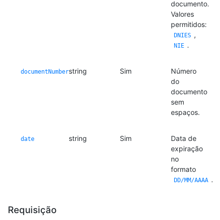
documento.
Valores
permitidos:
,
DNIES
.
NIE
string
Sim
Número
documentNumber
do
documento
sem
espaços.
string
Sim
Data de
date
expiração
no
formato
.
DD/MM/AAAA
Requisição