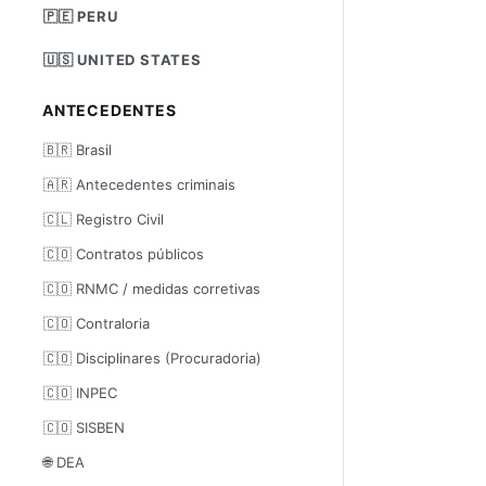
🇵🇪 PERU
🇺🇸 UNITED STATES
ANTECEDENTES
🇧🇷 Brasil
🇦🇷 Antecedentes criminais
🇨🇱 Registro Civil
🇨🇴 Contratos públicos
🇨🇴 RNMC / medidas corretivas
🇨🇴 Contraloria
🇨🇴 Disciplinares (Procuradoria)
🇨🇴 INPEC
🇨🇴 SISBEN
🌐 DEA