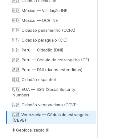
🇲🇽 Cidadão mexicano
🇲🇽 México — Validação INE
🇲🇽 México — OCR INE
🇵🇦 Cidadão panamenho (CCPA)
🇵🇾 Cidadão paraguaio (CIC)
🇵🇪 Peru — Cidadão (DNI)
🇵🇪 Peru — Cédula de estrangeiro (CE)
🇵🇪 Peru — DNI (dados estendidos)
🇪🇸 Cidadão espanhol
🇺🇸 EUA — SSN (Social Security
Number)
🇻🇪 Cidadão venezuelano (CCVE)
🇻🇪 Venezuela — Cédula de estrangeiro
(CEVE)
🌐 Geolocalização IP