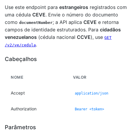
Use este endpoint para
estrangeiros
registrados com
uma cédula
CEVE
. Envie o número do documento
como
; a API aplica
CEVE
e retorna
documentNumber
campos de identidade estruturados. Para
cidadãos
venezuelanos
(cédula nacional
CCVE
), use
GET
.
/v2/ve/cedula
Cabeçalhos
NOME
VALOR
Accept
application/json
Authorization
Bearer <token>
Parâmetros