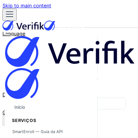
Skip to main content
Language
English
Español
Français
Português
한국어
日本語
中文
Docs
Blog
Início
GitHub
SERVIÇOS
SmartEnroll — Guia da API