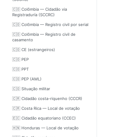
🇨🇴 Colômbia — Cidadão via
Registraduría (SCCRC)
🇨🇴 Colômbia — Registro civil por serial
🇨🇴 Colômbia — Registro civil de
casamento
🇨🇴 CE (estrangeiros)
🇨🇴 PEP
🇨🇴 PPT
🇨🇴 PEP (AML)
🇨🇴 Situação militar
🇨🇷 Cidadão costa-riquenho (CCCR)
🇨🇷 Costa Rica — Local de votação
🇪🇨 Cidadão equatoriano (CCEC)
🇭🇳 Honduras — Local de votação