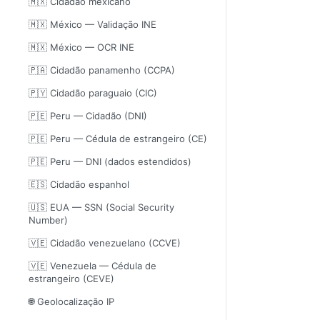
🇲🇽 Cidadão mexicano
🇲🇽 México — Validação INE
🇲🇽 México — OCR INE
🇵🇦 Cidadão panamenho (CCPA)
🇵🇾 Cidadão paraguaio (CIC)
🇵🇪 Peru — Cidadão (DNI)
🇵🇪 Peru — Cédula de estrangeiro (CE)
🇵🇪 Peru — DNI (dados estendidos)
🇪🇸 Cidadão espanhol
🇺🇸 EUA — SSN (Social Security
Number)
🇻🇪 Cidadão venezuelano (CCVE)
🇻🇪 Venezuela — Cédula de
estrangeiro (CEVE)
🌐 Geolocalização IP