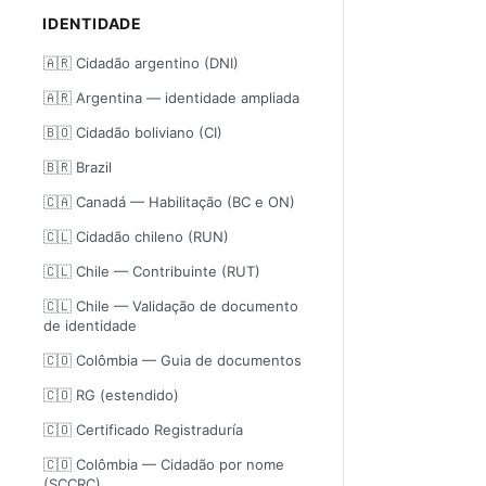
IDENTIDADE
🇦🇷 Cidadão argentino (DNI)
🇦🇷 Argentina — identidade ampliada
🇧🇴 Cidadão boliviano (CI)
🇧🇷 Brazil
🇨🇦 Canadá — Habilitação (BC e ON)
🇨🇱 Cidadão chileno (RUN)
🇨🇱 Chile — Contribuinte (RUT)
🇨🇱 Chile — Validação de documento
de identidade
🇨🇴 Colômbia — Guia de documentos
🇨🇴 RG (estendido)
🇨🇴 Certificado Registraduría
🇨🇴 Colômbia — Cidadão por nome
(SCCRC)