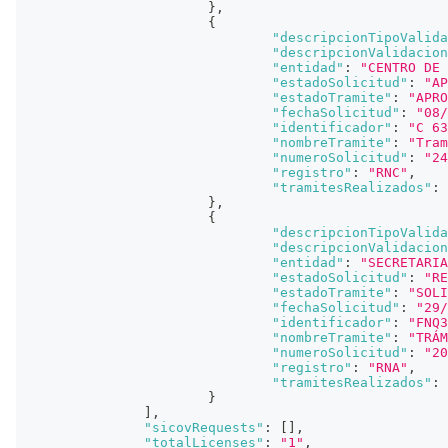
}
,
{
"descripcionTipoValida
"descripcionValidacion
"entidad"
:
"CENTRO DE 
"estadoSolicitud"
:
"AP
"estadoTramite"
:
"APRO
"fechaSolicitud"
:
"08/
"identificador"
:
"C 63
"nombreTramite"
:
"Tram
"numeroSolicitud"
:
"24
"registro"
:
"RNC"
,
"tramitesRealizados"
:
}
,
{
"descripcionTipoValida
"descripcionValidacion
"entidad"
:
"SECRETARIA
"estadoSolicitud"
:
"RE
"estadoTramite"
:
"SOLI
"fechaSolicitud"
:
"29/
"identificador"
:
"FNQ3
"nombreTramite"
:
"TRÁM
"numeroSolicitud"
:
"20
"registro"
:
"RNA"
,
"tramitesRealizados"
:
}
]
,
"sicovRequests"
:
[
]
,
"totalLicenses"
:
"1"
,