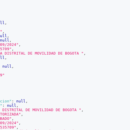
ll
,
"
,
ull
,
null
,
09/2024"
,
5709"
,
A DISTRITAL DE MOVILIDAD DE BOGOTA "
,
ll
,
null
,
9"
cion"
:
null
,
"
:
null
,
 DISTRITAL DE MOVILIDAD DE BOGOTA "
,
TORIZADA"
,
BADO"
,
09/2024"
,
535709"
,