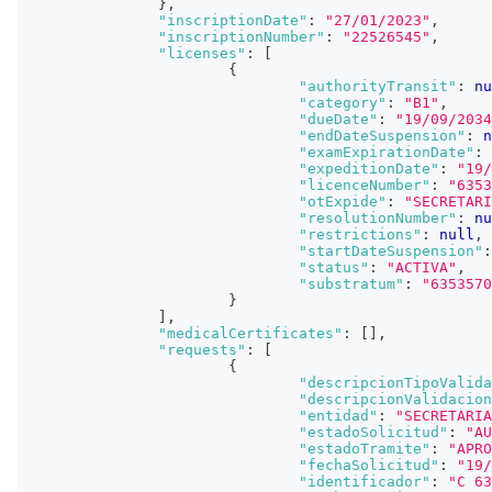
}
,
"inscriptionDate"
:
"27/01/2023"
,
"inscriptionNumber"
:
"22526545"
,
"licenses"
:
[
{
"authorityTransit"
:
nu
"category"
:
"B1"
,
"dueDate"
:
"19/09/2034
"endDateSuspension"
:
n
"examExpirationDate"
:
"expeditionDate"
:
"19/
"licenceNumber"
:
"6353
"otExpide"
:
"SECRETARI
"resolutionNumber"
:
nu
"restrictions"
:
null
,
"startDateSuspension"
:
"status"
:
"ACTIVA"
,
"substratum"
:
"6353570
}
]
,
"medicalCertificates"
:
[
]
,
"requests"
:
[
{
"descripcionTipoValida
"descripcionValidacion
"entidad"
:
"SECRETARIA
"estadoSolicitud"
:
"AU
"estadoTramite"
:
"APRO
"fechaSolicitud"
:
"19/
"identificador"
:
"C 63