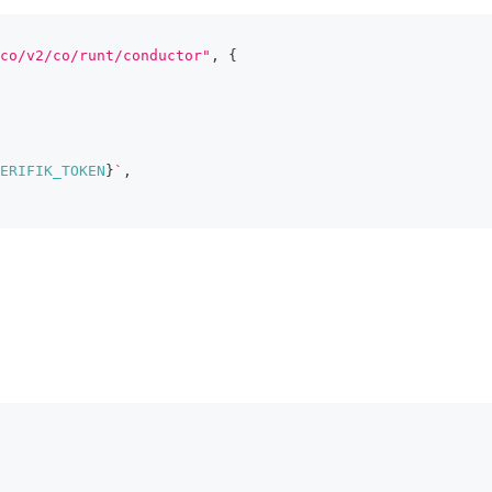
co/v2/co/runt/conductor"
,
{
ERIFIK_TOKEN
}
`
,