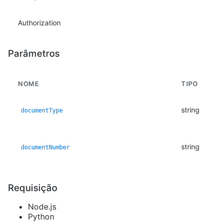
Authorization
Parâmetros
NOME
TIPO
string
documentType
string
documentNumber
Requisição
Node.js
Python