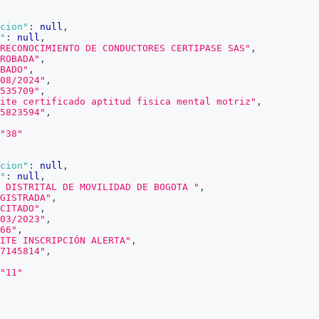
cion"
:
null
,
"
:
null
,
RECONOCIMIENTO DE CONDUCTORES CERTIPASE SAS"
,
ROBADA"
,
BADO"
,
08/2024"
,
535709"
,
ite certificado aptitud fisica mental motriz"
,
5823594"
,
"38"
cion"
:
null
,
"
:
null
,
 DISTRITAL DE MOVILIDAD DE BOGOTA "
,
GISTRADA"
,
CITADO"
,
03/2023"
,
66"
,
ITE INSCRIPCIÓN ALERTA"
,
7145814"
,
"11"