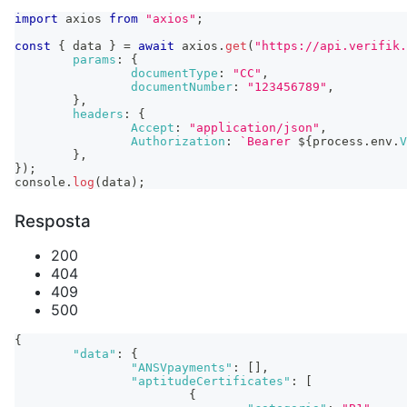
import
axios
from
"axios"
;
const
{
 data 
}
=
await
 axios
.
get
(
"https://api.verifik.
params
:
{
documentType
:
"CC"
,
documentNumber
:
"123456789"
,
}
,
headers
:
{
Accept
:
"application/json"
,
Authorization
:
`
Bearer 
${
process
.
env
.
V
}
,
}
)
;
console
.
log
(
data
)
;
Resposta
200
404
409
500
{
"data"
:
{
"ANSVpayments"
:
[
]
,
"aptitudeCertificates"
:
[
{