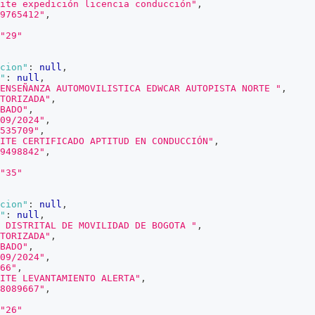
ite expedición licencia conducción"
,
9765412"
,
"29"
cion"
:
null
,
"
:
null
,
ENSEÑANZA AUTOMOVILISTICA EDWCAR AUTOPISTA NORTE "
,
TORIZADA"
,
BADO"
,
09/2024"
,
535709"
,
ITE CERTIFICADO APTITUD EN CONDUCCIÓN"
,
9498842"
,
"35"
cion"
:
null
,
"
:
null
,
 DISTRITAL DE MOVILIDAD DE BOGOTA "
,
TORIZADA"
,
BADO"
,
09/2024"
,
66"
,
ITE LEVANTAMIENTO ALERTA"
,
8089667"
,
"26"