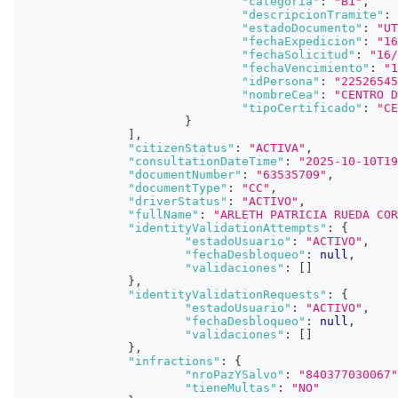
"categoria"
:
"B1"
,
"descripcionTramite"
:
"estadoDocumento"
:
"UT
"fechaExpedicion"
:
"16
"fechaSolicitud"
:
"16/
"fechaVencimiento"
:
"1
"idPersona"
:
"22526545
"nombreCea"
:
"CENTRO D
"tipoCertificado"
:
"CE
}
]
,
"citizenStatus"
:
"ACTIVA"
,
"consultationDateTime"
:
"2025-10-10T19
"documentNumber"
:
"63535709"
,
"documentType"
:
"CC"
,
"driverStatus"
:
"ACTIVO"
,
"fullName"
:
"ARLETH PATRICIA RUEDA COR
"identityValidationAttempts"
:
{
"estadoUsuario"
:
"ACTIVO"
,
"fechaDesbloqueo"
:
null
,
"validaciones"
:
[
]
}
,
"identityValidationRequests"
:
{
"estadoUsuario"
:
"ACTIVO"
,
"fechaDesbloqueo"
:
null
,
"validaciones"
:
[
]
}
,
"infractions"
:
{
"nroPazYSalvo"
:
"840377030067"
"tieneMultas"
:
"NO"