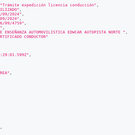
"Trámite expedición licencia conducción"
,
ILIZADO"
,
/09/2024"
,
09/2024"
,
6/09/4759"
,
"
,
E ENSEÑANZA AUTOMOVILISTICA EDWCAR AUTOPISTA NORTE "
,
RTIFICADO CONDUCTOR"
:29:01.599Z"
,
REA"
,
,