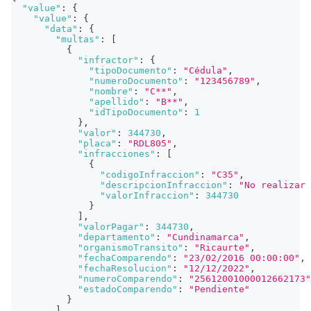
"value"
:
{
"value"
:
{
"data"
:
{
"multas"
:
[
{
"infractor"
:
{
"tipoDocumento"
:
"Cédula"
,
"numeroDocumento"
:
"123456789"
,
"nombre"
:
"C**"
,
"apellido"
:
"B**"
,
"idTipoDocumento"
:
1
}
,
"valor"
:
344730
,
"placa"
:
"RDL805"
,
"infracciones"
:
[
{
"codigoInfraccion"
:
"C35"
,
"descripcionInfraccion"
:
"No realizar 
"valorInfraccion"
:
344730
}
]
,
"valorPagar"
:
344730
,
"departamento"
:
"Cundinamarca"
,
"organismoTransito"
:
"Ricaurte"
,
"fechaComparendo"
:
"23/02/2016 00:00:00"
,
"fechaResolucion"
:
"12/12/2022"
,
"numeroComparendo"
:
"25612001000012662173"
"estadoComparendo"
:
"Pendiente"
}
]
,