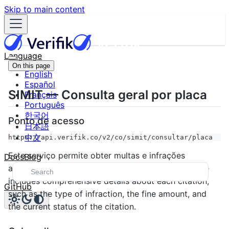
Skip to main content
Language
On this page
English
Español
SIMIT — Consulta geral por placa
Français
Português
한국어
Ponto de acesso
日本語
中文
https://api.verifik.co/v2/co/simit/consultar/placa
Este serviço permite obter multas e infrações
Docs
Blog
associadas a uma placa na Colômbia. The response
includes comprehensive details about each citation,
GitHub
such as the type of infraction, the fine amount, and
the current status of the citation.