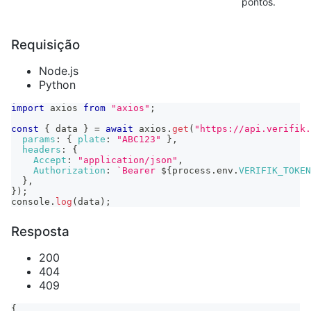
pontos.
Requisição
Node.js
Python
import
axios
from
"axios"
;
const
{
 data 
}
=
await
 axios
.
get
(
"https://api.verifik.
params
:
{
plate
:
"ABC123"
}
,
headers
:
{
Accept
:
"application/json"
,
Authorization
:
`
Bearer 
${
process
.
env
.
VERIFIK_TOKEN
}
,
}
)
;
console
.
log
(
data
)
;
Resposta
200
404
409
{