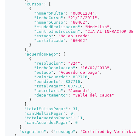
"cursos"
:
[
{
"numeroMulta"
:
"00001234"
,
"fechaCurso"
:
"21/12/2011"
,
"numeroCurso"
:
"60462"
,
"ciudadRealizacion"
:
"Medellin"
,
"centroInstruccion"
:
"CIA AL INFRACTOR DE 
"estado"
:
"No aplicado"
,
"certificado"
:
"60462"
}
]
,
"acuerdosPago"
:
[
{
"resolucion"
:
"324"
,
"fechaResolucion"
:
"16/02/2018"
,
"estado"
:
"Acuerdo de pago"
,
"valorAcuerdo"
:
837716
,
"pendiente"
:
837716
,
"totalPagar"
:
837716
,
"secretaria"
:
"Jamundi"
,
"departamento"
:
"Valle del Cauca"
}
]
,
"totalMultasPagar"
:
31
,
"cantMultasPagar"
:
0
,
"totalAcuerdosPagar"
:
11
,
"cantAcuerdosPagar"
:
0
}
,
"signature"
:
{
"message"
:
"Certified by Verifik.c