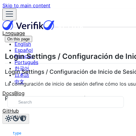
Skip to main content
Language
On this page
English
Español
Login Settings / Configuración de Ini
Français
Português
한국어
Login Settings / Configuración de Inicio de Sesi
日本語
中文
La configuración de inicio de sesión define cómo los usu
Docs
Blog
Parámetros de Inicio de Sesión
GitHub
CAMPO
type